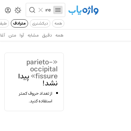
همه
دیکشنری
مترادف
طیف
همه
دقیق
مشابه
آوا
متن
آغاز
«parieto-
occipital
fissure»
پیدا
نشد!
از تعداد حروف کمتر
استفاده کنید.