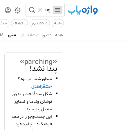
همه
دیکشنری
مترادف
طیف
همه
دقیق
مشابه
آوا
متن
آغاز
«parching»
پیدا نشد!
منظور شما این بود؟
حشقزاهدل
شکل سادهٔ لغت را بدون
نوشتن وندها و ضمایر
متصل بنویسید.
این جست‌وجو را در همه
فرهنگ‌ها انجام دهید.