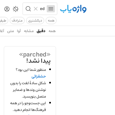
همه
دیکشنری
مترادف
طیف
همه
دقیق
مشابه
آوا
متن
آغاز
«parched»
پیدا نشد!
منظور شما این بود؟
حشقزاثی
شکل سادهٔ لغت را بدون
نوشتن وندها و ضمایر
متصل بنویسید.
این جست‌وجو را در همه
فرهنگ‌ها انجام دهید.