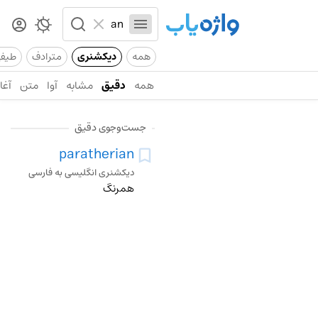
همه
دیکشنری
مترادف
طیف
همه
دقیق
مشابه
آوا
متن
آغاز
جست‌وجوی دقیق
paratherian
دیکشنری انگلیسی به فارسی
همرنگ