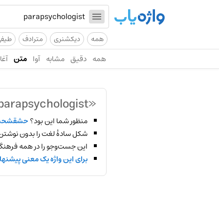
همه
دیکشنری
مترادف
طیف
همه
دقیق
مشابه
آوا
متن
آغاز
«parapsychologist»
منظور شما این بود؟
حشقشحس
شکل سادهٔ لغت را بدون نوشتن
این جست‌وجو را در همه فرهنگ‌
برای این واژه یک معنی پیشنها