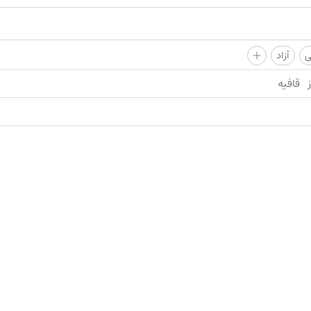
+
ی
آزاد
قافیه