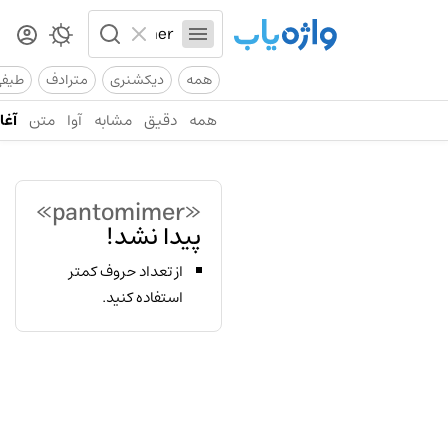
همه
دیکشنری
مترادف
طیف
همه
دقیق
مشابه
آوا
متن
آغاز
«pantomimer»
پیدا نشد!
از تعداد حروف کمتر
استفاده کنید.