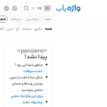
همه
دیکشنری
مترادف
طیف
همه
دقیق
مشابه
آوا
متن
آغاز
«pansiere»
پیدا نشد!
منظور شما این بود؟
حشدسهثقث
شکل سادهٔ لغت را بدون
نوشتن وندها و ضمایر
متصل بنویسید.
برای این واژه یک معنی
پیشنهاد دهید.