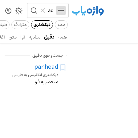
همه
دیکشنری
مترادف
طیف
همه
دقیق
مشابه
آوا
متن
آغاز
جست‌وجوی دقیق
panhead
دیکشنری انگلیسی به فارسی
منحصر به فرد