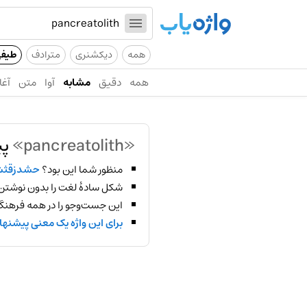
همه
دیکشنری
مترادف
طیف
همه
دقیق
مشابه
آوا
متن
آغا
«pancreatolith»
پی
منظور شما این بود؟
حشدزقثش
شکل سادهٔ لغت را بدون نوشتن
این جست‌وجو را در همه فرهنگ‌
برای این واژه یک معنی پیشنها