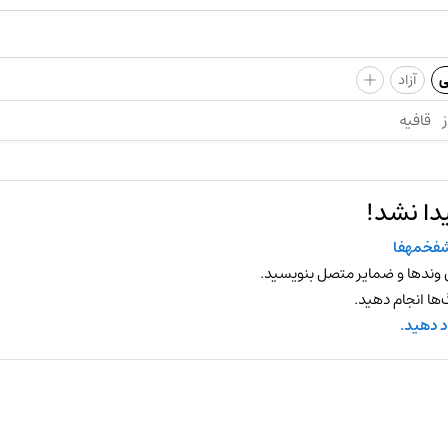
+
ی
آزاد
ز
قافیه
دا نشد!
فخمهفا
 وندها و ضمایر متصل بنویسید.
ها انجام دهید.
د دهید.