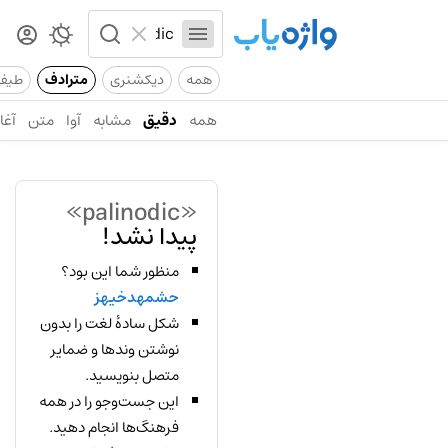
همه
دیکشنری
مترادف
طیف
همه
دقیق
مشابه
آوا
متن
آغاز
«palinodic»
پیدا نشد!
منظور شما این بود؟
حشمهدخیهز
شکل سادهٔ لغت را بدون
نوشتن وندها و ضمایر
متصل بنویسید.
این جست‌وجو را در همه
فرهنگ‌ها انجام دهید.