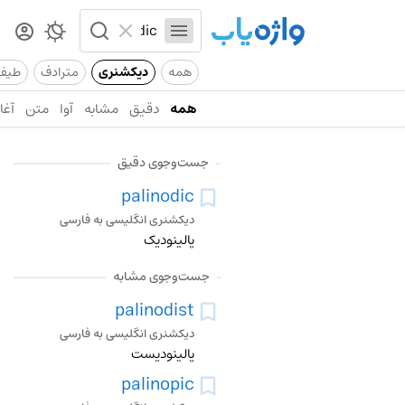
همه
دیکشنری
مترادف
طیف
همه
دقیق
مشابه
آوا
متن
آغاز
جست‌وجوی دقیق
palinodic
دیکشنری انگلیسی به فارسی
پالینودیک
جست‌وجوی مشابه
palinodist
دیکشنری انگلیسی به فارسی
پالینودیست
palinopic