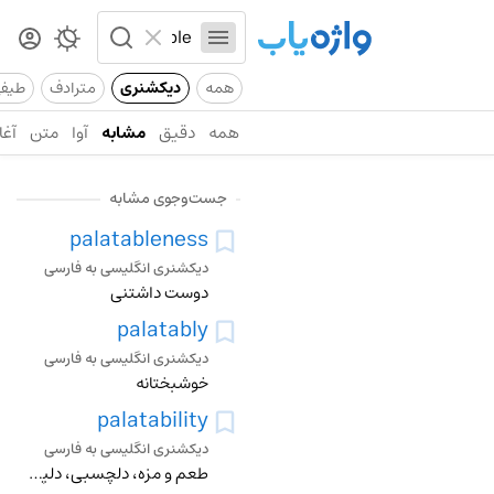
همه
دیکشنری
مترادف
طیف
همه
دقیق
مشابه
آوا
متن
آغا
جست‌وجوی مشابه
palatableness
دیکشنری انگلیسی به فارسی
دوست داشتنی
palatably
دیکشنری انگلیسی به فارسی
خوشبختانه
palatability
دیکشنری انگلیسی به فارسی
طعم و مزه، دلچسبی، دلپذیری