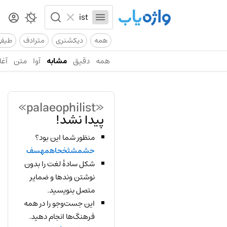
همه
دیکشنری
مترادف
طیف
همه
دقیق
مشابه
آوا
متن
آغا
«palaeophilist»
پیدا نشد!
منظور شما این بود؟
حشمشثخحاهمهسف
شکل سادهٔ لغت را بدون
نوشتن وندها و ضمایر
متصل بنویسید.
این جست‌وجو را در همه
فرهنگ‌ها انجام دهید.