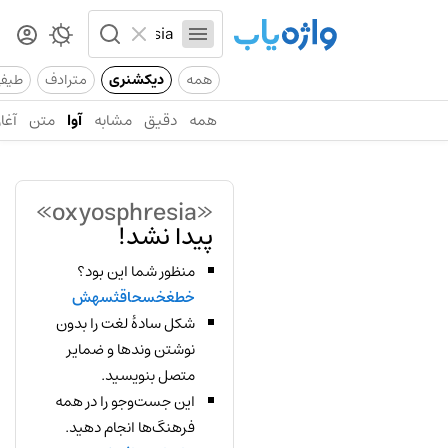
همه
دیکشنری
مترادف
طیف
همه
دقیق
مشابه
آوا
متن
آغاز
«oxyosphresia»
پیدا نشد!
منظور شما این بود؟
خطغخسحاقثسهش
شکل سادهٔ لغت را بدون
نوشتن وندها و ضمایر
متصل بنویسید.
این جست‌وجو را در همه
فرهنگ‌ها انجام دهید.