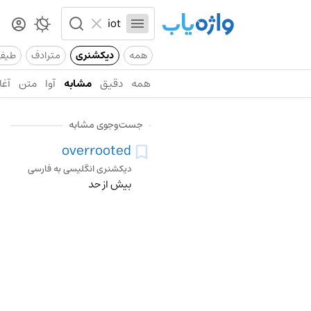
همه
دیکشنری
مترادف
طیف
همه
دقیق
مشابه
آوا
متن
آغا
جست‌وجوی مشابه
overrooted
دیکشنری انگلیسی به فارسی
بیش از حد