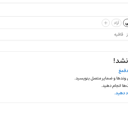
+
ی
آزاد
ز
قافیه
نشد!
فمغ
 وندها و ضمایر متصل بنویسید.
ها انجام دهید.
د دهید.