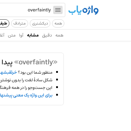
همه
دیکشنری
مترادف
طیف
همه
دقیق
مشابه
آوا
متن
آغا
«overfaintly»
پیدا 
منظور شما این بود؟
خرثقبشهد
شکل سادهٔ لغت را بدون نوشتن
این جست‌وجو را در همه فرهنگ‌
برای این واژه یک معنی پیشنها