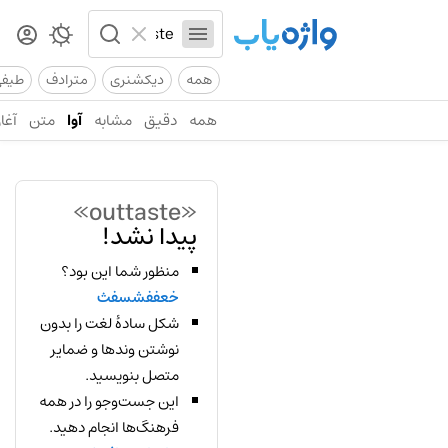
همه
دیکشنری
مترادف
طیف
همه
دقیق
مشابه
آوا
متن
آغاز
«outtaste»
پیدا نشد!
منظور شما این بود؟
خعففشسفث
شکل سادهٔ لغت را بدون
نوشتن وندها و ضمایر
متصل بنویسید.
این جست‌وجو را در همه
فرهنگ‌ها انجام دهید.