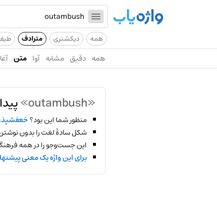
همه
دیکشنری
مترادف
طیف
همه
دقیق
مشابه
آوا
متن
آغاز
«outambush»
پیدا
منظور شما این بود؟
خعفشپذع
شکل سادهٔ لغت را بدون نوشتن
این جست‌وجو را در همه فرهنگ‌
برای این واژه یک معنی پیشنها