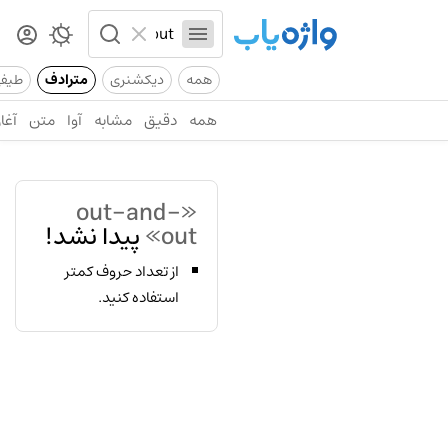
همه
دیکشنری
مترادف
طیف
همه
دقیق
مشابه
آوا
متن
آغاز
«out-and-
out»
پیدا نشد!
از تعداد حروف کمتر
استفاده کنید.