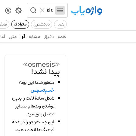
همه
دیکشنری
مترادف
طیف
همه
دقیق
مشابه
آوا
متن
آغاز
«osmesis»
پیدا نشد!
منظور شما این بود؟
خسپثسهس
شکل سادهٔ لغت را بدون
نوشتن وندها و ضمایر
متصل بنویسید.
این جست‌وجو را در همه
فرهنگ‌ها انجام دهید.