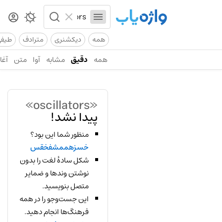
همه
دیکشنری
مترادف
طیف
همه
دقیق
مشابه
آوا
متن
آغاز
«oscillators»
پیدا نشد!
منظور شما این بود؟
خسزهممشفخقس
شکل سادهٔ لغت را بدون
نوشتن وندها و ضمایر
متصل بنویسید.
این جست‌وجو را در همه
فرهنگ‌ها انجام دهید.