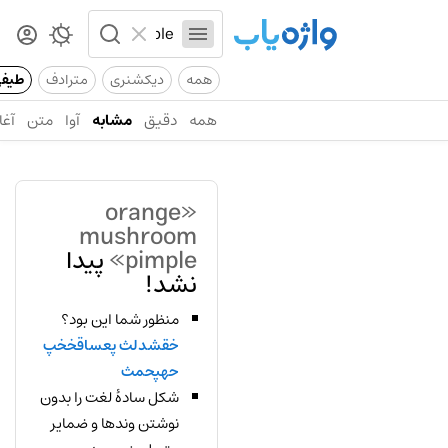
همه
دیکشنری
مترادف
طیف
همه
دقیق
مشابه
آوا
متن
آغا
«orange
mushroom
pimple»
پیدا
نشد!
منظور شما این بود؟
خقشدلث پعساقخخپ
حهپحمث
شکل سادهٔ لغت را بدون
نوشتن وندها و ضمایر