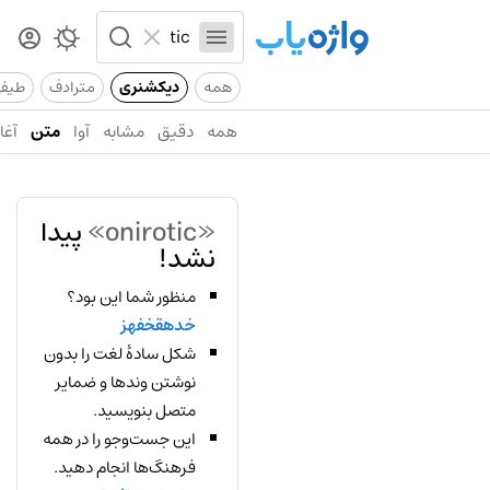
همه
دیکشنری
مترادف
طیف
همه
دقیق
مشابه
آوا
متن
آغاز
«onirotic»
پیدا
نشد!
منظور شما این بود؟
خدهقخفهز
شکل سادهٔ لغت را بدون
نوشتن وندها و ضمایر
متصل بنویسید.
این جست‌وجو را در همه
فرهنگ‌ها انجام دهید.