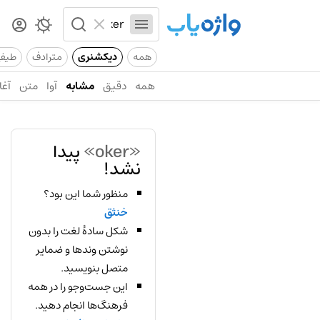
همه
دیکشنری
مترادف
طیف
همه
دقیق
مشابه
آوا
متن
آغا
«oker»
پیدا
نشد!
منظور شما این بود؟
خنثق
شکل سادهٔ لغت را بدون
نوشتن وندها و ضمایر
متصل بنویسید.
این جست‌وجو را در همه
فرهنگ‌ها انجام دهید.