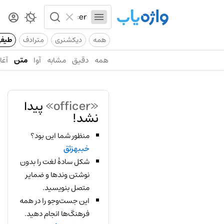
همه
دیکشنری
مترادف
طیف
همه
دقیق
مشابه
آوا
متن
آغاز
«officer»
پیدا
نشد!
منظور شما این بود؟
خببهزثق
شکل سادهٔ لغت را بدون
نوشتن وندها و ضمایر
متصل بنویسید.
این جست‌وجو را در همه
فرهنگ‌ها انجام دهید.