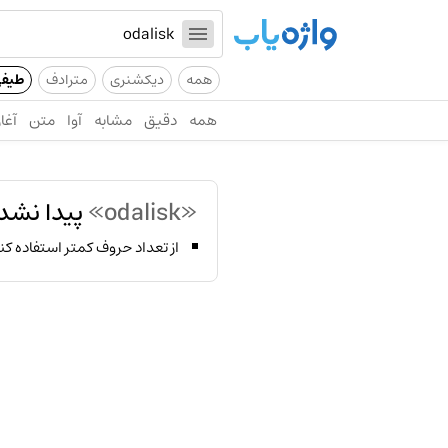
همه
دیکشنری
مترادف
طیف
همه
دقیق
مشابه
آوا
متن
آغاز
«odalisk»
پیدا نشد
از تعداد حروف کمتر استفاده کن