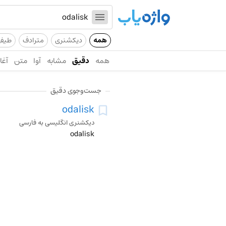
همه
دیکشنری
مترادف
طیف
همه
دقیق
مشابه
آوا
متن
آغاز
جست‌وجوی دقیق
odalisk
دیکشنری انگلیسی به فارسی
odalisk