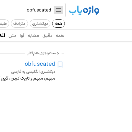
همه
دیکشنری
مترادف
طیف
همه
دقیق
مشابه
آوا
متن
آغاز
جست‌وجوی هم‌آغاز
obfuscated
دیکشنری انگلیسی به فارسی
مبهم، مبهم و تاریک کردن، گیج 