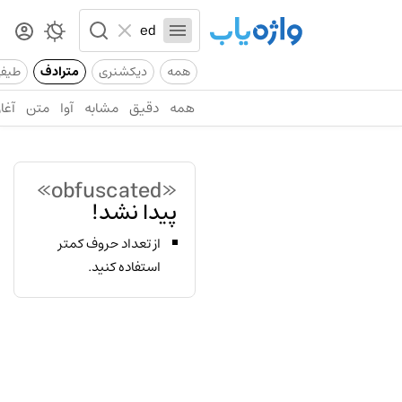
همه
دیکشنری
مترادف
طیف
همه
دقیق
مشابه
آوا
متن
آغاز
«obfuscated»
پیدا نشد!
از تعداد حروف کمتر
استفاده کنید.