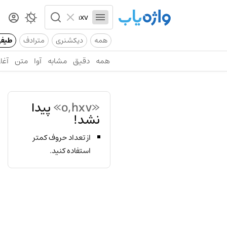
همه
دیکشنری
مترادف
طیف
همه
دقیق
مشابه
آوا
متن
آغاز
«o,hxv»
پیدا
نشد!
از تعداد حروف کمتر
استفاده کنید.