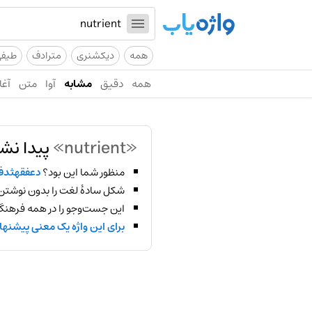
همه
دیکشنری
مترادف
طیف
همه
دقیق
مشابه
آوا
متن
آغا
«nutrient»
پیدا نش
منظور شما این بود؟
دعفقهثدف
شکل سادهٔ لغت را بدون نوشتن
این جست‌وجو را در همه فرهنگ‌
برای این واژه یک معنی پیشنها