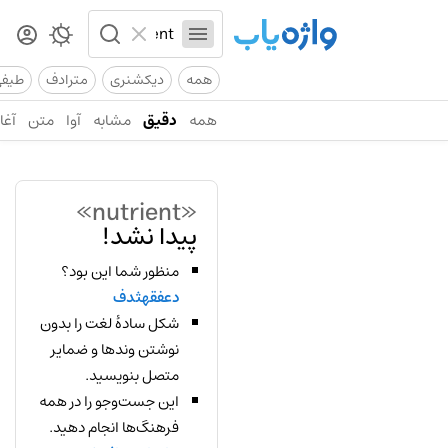
همه
دیکشنری
مترادف
طیف
همه
دقیق
مشابه
آوا
متن
آغاز
«nutrient»
پیدا نشد!
منظور شما این بود؟
دعفقهثدف
شکل سادهٔ لغت را بدون
نوشتن وندها و ضمایر
متصل بنویسید.
این جست‌وجو را در همه
فرهنگ‌ها انجام دهید.