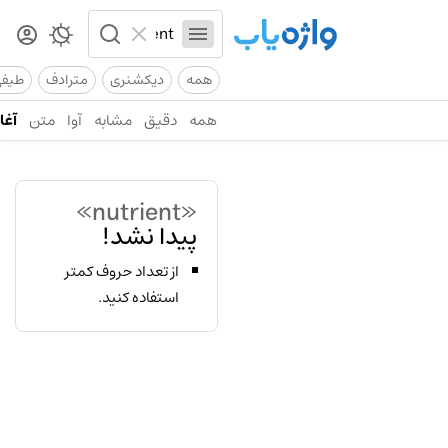
همه
دیکشنری
مترادف
طیف
همه
دقیق
مشابه
آوا
متن
آغاز
«nutrient»
پیدا نشد!
از تعداد حروف کمتر
استفاده کنید.