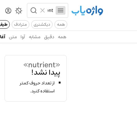
همه
دیکشنری
مترادف
طیف
همه
دقیق
مشابه
آوا
متن
آغاز
«nutrient»
پیدا نشد!
از تعداد حروف کمتر
استفاده کنید.