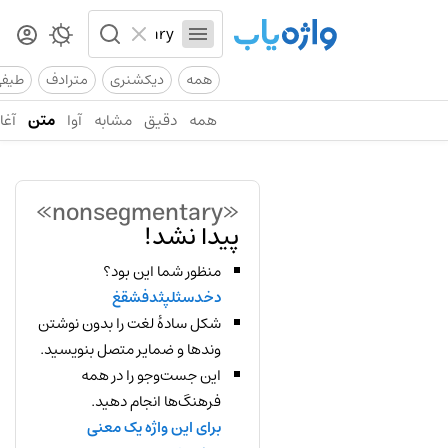
همه
دیکشنری
مترادف
طیف
همه
دقیق
مشابه
آوا
متن
آغاز
«nonsegmentary»
پیدا نشد!
منظور شما این بود؟
دخدسثلپثدفشقغ
شکل سادهٔ لغت را بدون نوشتن
وندها و ضمایر متصل بنویسید.
این جست‌وجو را در همه
فرهنگ‌ها انجام دهید.
برای این واژه یک معنی