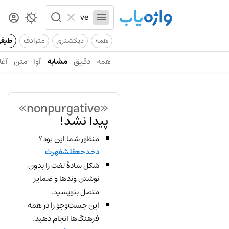
همه
دیکشنری
مترادف
طیف
همه
دقیق
مشابه
آوا
متن
آغا
«nonpurgative»
پیدا نشد!
منظور شما این بود؟
دخدحعقلشفهرث
شکل سادهٔ لغت را بدون
نوشتن وندها و ضمایر
متصل بنویسید.
این جست‌وجو را در همه
فرهنگ‌ها انجام دهید.