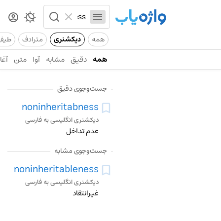
همه
دیکشنری
مترادف
طیف
همه
دقیق
مشابه
آوا
متن
آغاز
جست‌وجوی دقیق
noninheritabness
دیکشنری انگلیسی به فارسی
عدم تداخل
جست‌وجوی مشابه
noninheritableness
دیکشنری انگلیسی به فارسی
غیرانتقاد