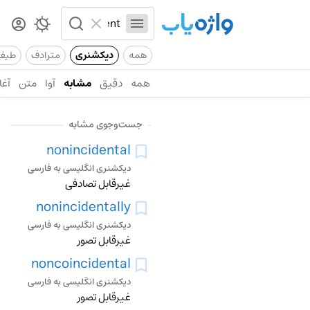
همه
دیکشنری
مترادف
طیف
همه
دقیق
مشابه
آوا
متن
آغا
جست‌وجوی مشابه
nonincidental
دیکشنری انگلیسی به فارسی
غیرقابل تصادفی
nonincidentally
دیکشنری انگلیسی به فارسی
غیرقابل تصور
noncoincidental
دیکشنری انگلیسی به فارسی
غیرقابل تصور