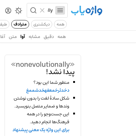
همه
دیکشنری
مترادف
طیف
همه
دقیق
مشابه
آوا
متن
آغاز
«nonevolutionally»
پیدا نشد!
منظور شما این بود؟
دخدثرخمعفهخدشممغ
شکل سادهٔ لغت را بدون نوشتن
وندها و ضمایر متصل بنویسید.
این جست‌وجو را در همه
فرهنگ‌ها انجام دهید.
برای این واژه یک معنی پیشنهاد