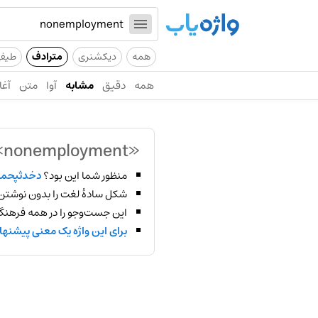
همه
دیکشنری
مترادف
طیف
همه
دقیق
مشابه
آوا
متن
آغا
«nonemployment»
منظور شما این بود؟
دخدثپحم
شکل سادهٔ لغت را بدون نوشتن
این جست‌وجو را در همه فرهنگ‌
برای این واژه یک معنی پیشنها