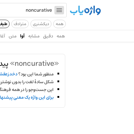
همه
دیکشنری
مترادف
طیف
همه
دقیق
مشابه
آوا
متن
آغاز
«noncurative»
پید
منظور شما این بود؟
دخدزعقش
شکل سادهٔ لغت را بدون نوشتن
این جست‌وجو را در همه فرهنگ‌
برای این واژه یک معنی پیشنها