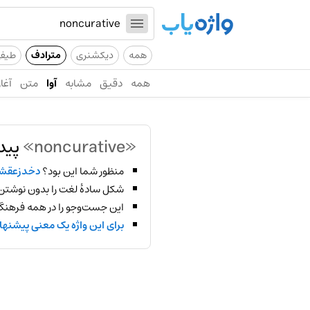
همه
دیکشنری
مترادف
طیف
همه
دقیق
مشابه
آوا
متن
آغاز
«noncurative»
پید
منظور شما این بود؟
دخدزعقش
شکل سادهٔ لغت را بدون نوشتن
این جست‌وجو را در همه فرهنگ‌
برای این واژه یک معنی پیشنها