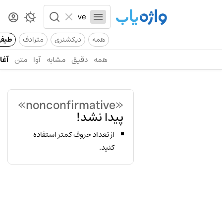
همه
دیکشنری
مترادف
طیف
همه
دقیق
مشابه
آوا
متن
آغاز
«nonconfirmative»
پیدا نشد!
از تعداد حروف کمتر استفاده
کنید.