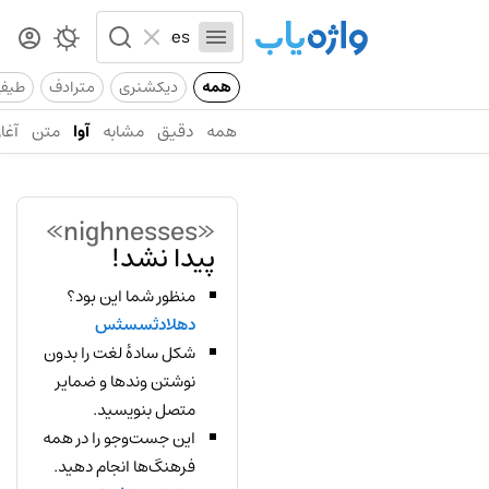
همه
دیکشنری
مترادف
طیف
همه
دقیق
مشابه
آوا
متن
آغاز
«nighnesses»
پیدا نشد!
منظور شما این بود؟
دهلادثسسثس
شکل سادهٔ لغت را بدون
نوشتن وندها و ضمایر
متصل بنویسید.
این جست‌وجو را در همه
فرهنگ‌ها انجام دهید.