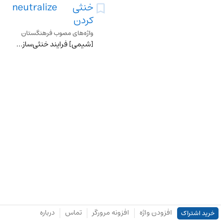
خنثی
neutralize
کردن
واژه‌های مصوب فرهنگستان
[شیمی] فرایند خنثی‌سازی محلول با افزودن باز به محلول اسید یا افزودن اسید به‏ محلول باز برای رسیدن به PH هفت [علوم و فنّاوری غذا] عمل خنثی‌سازی اسیدهای چرب آزاد
افزودن واژه
افزونه مرورگر
تماس
درباره
خرید اشتراک