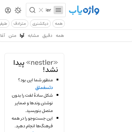
همه
دیکشنری
مترادف
طیف
همه
دقیق
مشابه
آوا
متن
آغاز
«nestler»
پیدا
نشد!
منظور شما این بود؟
دثسفمثق
شکل سادهٔ لغت را بدون
نوشتن وندها و ضمایر
متصل بنویسید.
این جست‌وجو را در همه
فرهنگ‌ها انجام دهید.