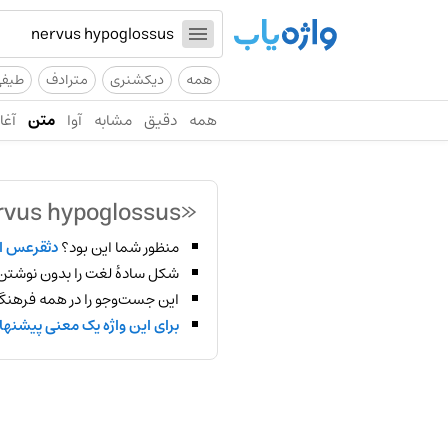
همه
دیکشنری
مترادف
طیف
همه
دقیق
مشابه
آوا
متن
آغاز
«nervus hypoglossus»
منظور شما این بود؟
دثقرعس 
شکل سادهٔ لغت را بدون نوشتن
این جست‌وجو را در همه فرهنگ‌
برای این واژه یک معنی پیشنها