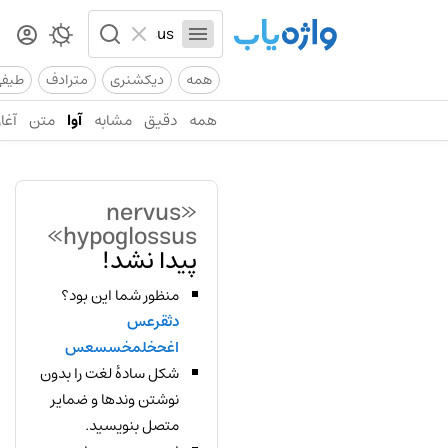
همه
دیکشنری
مترادف
طیف
همه
دقیق
مشابه
آوا
متن
آغاز
«nervus
hypoglossus»
پیدا نشد!
منظور شما این بود؟
دثقرعس
اغحخلمخسسعس
شکل سادهٔ لغت را بدون
نوشتن وندها و ضمایر
متصل بنویسید.