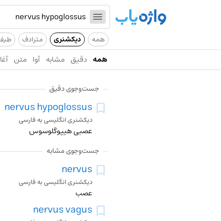
همه
دیکشنری
مترادف
طیف
همه
دقیق
مشابه
آوا
متن
آغاز
جست‌وجوی دقیق
nervus hypoglossus
دیکشنری انگلیسی به فارسی
عصبی هیپوگلوسوس
جست‌وجوی مشابه
nervus
دیکشنری انگلیسی به فارسی
عصب
nervus vagus